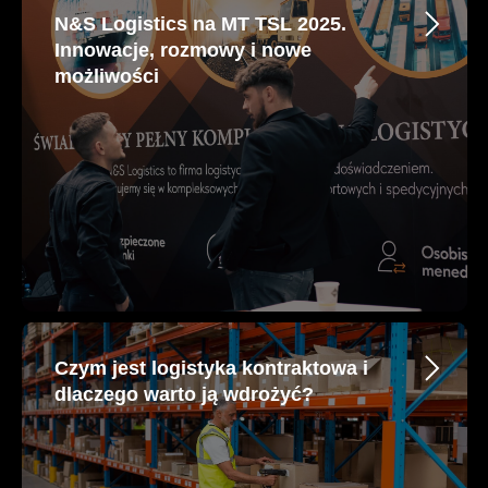
N&S Logistics na MT TSL 2025.
Innowacje, rozmowy i nowe
możliwości
Czym jest logistyka kontraktowa i
dlaczego warto ją wdrożyć?