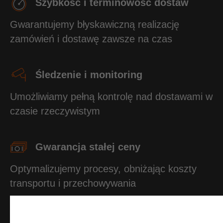
Szybkość i terminowość dostaw
Gwarantujemy błyskawiczną realizację
zamówień i dostawę zawsze na czas
Śledzenie i monitoring
Umożliwiamy pełną kontrolę nad dostawami w
czasie rzeczywistym
Gwarancja stałej ceny
Optymalizujemy procesy, obniżając koszty
transportu i przechowywania